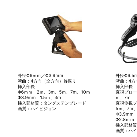
外径Φ6ｍｍ／Φ3.9mm
外径Φ6.5
湾曲：4方向（全方向）首振り
湾曲：4方
挿入部長
挿入部長
Φ6ｍｍ 2ｍ、3m、5ｍ、7m、10ｍ
直視プロー
Φ3.9mm 1.5ｍ、3m
ｍ、7m
挿入部材質：タングステンブレード
直視側視プ
画質：ハイビジョン
5ｍ、7m、
Φ3.9mm
Φ2.8ｍｍ 
挿入部材質
画質：ハイ