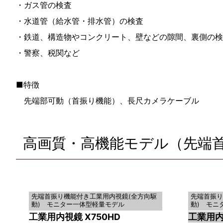
・ガス管の検査
・水道管（給水管・排水管）の検査
・鉄道、構造物やコンクリート、壁などの隙間、裏側の検
・警察、税関など
■特徴
先端部可動（首振り機能）、長尺カメラケーブル
高画質・高機能モデル（先端
先端首振り機能付き工業用内視鏡(全方向駆
先端首振り
動) モニター一体型軽量モデル
動) モニ
工業用内視鏡 X750HD
工業用内