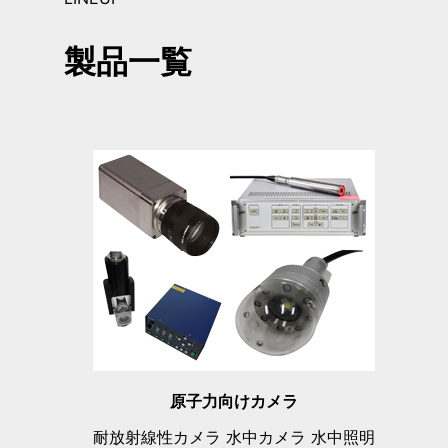
製品一覧
原子力向けカメラ
耐放射線性カメラ 水中カメラ 水中照明