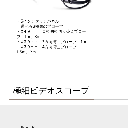
・5インチタッチパネル
選べる3種類のプローブ
・Φ4.9ｍｍ 直視側視切り替えプロー
ブ 1m、3m
・Φ3.9ｍｍ 2方向湾曲プローブ 1m
・Φ3.9ｍｍ 4方向湾曲プローブ
1.5m、2m
極細ビデオスコープ
LINEUP