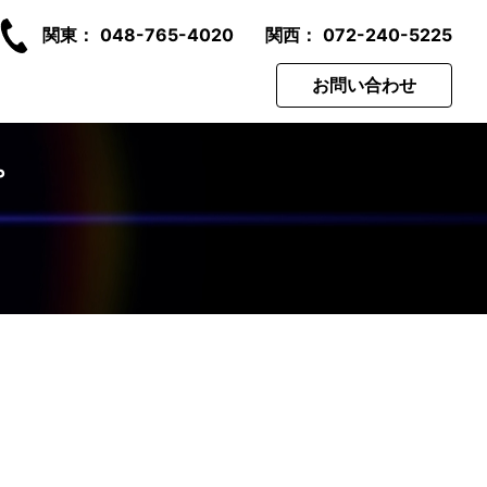
関東：
048-765-4020
関西：
072-240-5225
お問い合わせ
プ