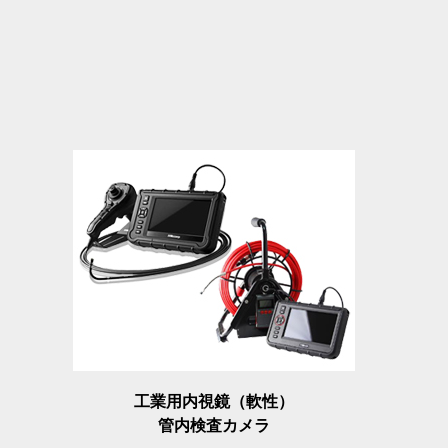
工業用内視鏡（軟性）
管内検査カメラ