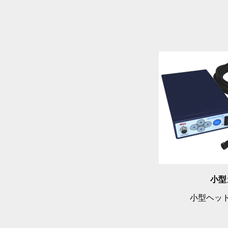
小型
小型ヘッ