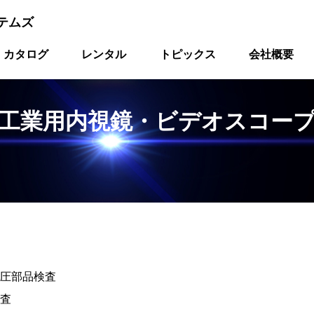
テムズ
カタログ
レンタル
トピックス
会社概要
工業用内視鏡・ビデオスコー
圧部品検査
査