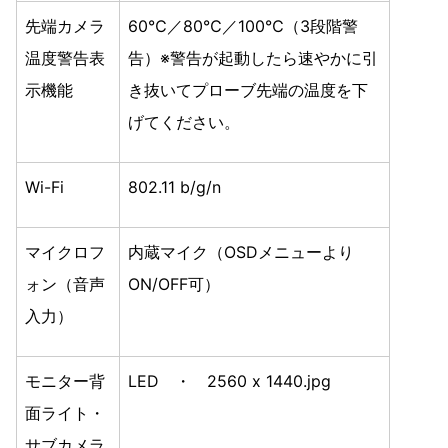
先端カメラ
60℃／80℃／100℃（3段階警
温度警告表
告）※警告が起動したら速やかに引
示機能
き抜いてプローブ先端の温度を下
げてください。
Wi-Fi
802.11 b/g/n
マイクロフ
内蔵マイク（OSDメニューより
ォン（音声
ON/OFF可）
入力）
モニター背
LED ・ 2560 x 1440.jpg
面ライト・
サブカメラ