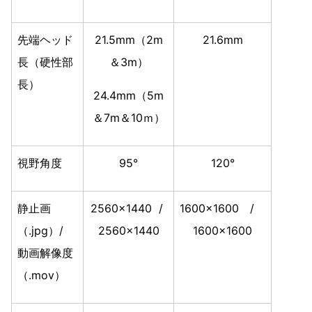
先端ヘッド
21.5mm（2m
21.6mm
長（硬性部
＆3m）
長）
24.4mm（5m
＆7m＆10ｍ）
視野角度
95°
120°
静止画
2560×1440 /
1600×1600 /
（.jpg）/
2560×1440
1600×1600
動画解像度
（.mov）