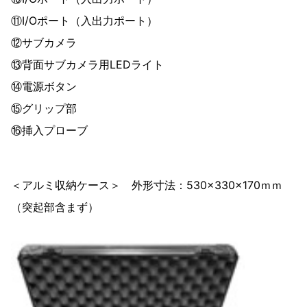
⑪I/Oポート（入出力ポート）
⑫サブカメラ
⑬背面サブカメラ用LEDライト
⑭電源ボタン
⑮グリップ部
⑯挿入プローブ
＜アルミ収納ケース＞ 外形寸法：530×330×170ｍｍ
（突起部含まず）