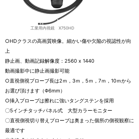
工業用内視鏡 X750HD
○HDクラスの高画質映像。細かい傷や欠陥の視認性が向
上
静止画、動画記録解像度：2560 x 1440
動画撮影中に静止画撮影可能
○直視側視プローブ長は2ｍ，3ｍ，5ｍ，7ｍ，10ｍから
お選び頂けます（Φ6mm）
○挿入プローブは擦れに強いタングステンを採用
〇5インチタッチパネル式 大型カラーモニター
〇直視側視切り替えプローブは奥まった個所の側視観察に
最適です