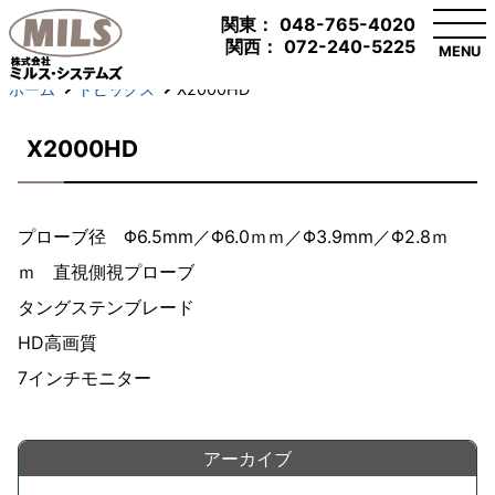
関東：
048-765-4020
関西：
072-240-5225
MENU
ホーム
トピックス
X2000HD
X2000HD
プローブ径 Φ6.5mm／Φ6.0ｍｍ／Φ3.9mm／Φ2.8ｍ
ｍ 直視側視プローブ
タングステンブレード
HD高画質
7インチモニター
アーカイブ