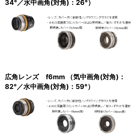
34°／水中画角(対角)：26°）
広角レンズ f6mm （気中画角(対角)：
82°／水中画角(対角)：59°）