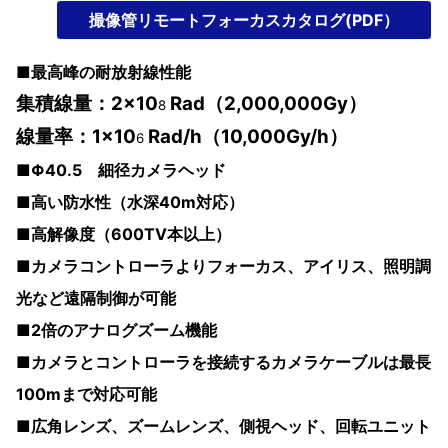
撮像管リモートフォーカスカタログ(PDF）
■最高峰の耐放射線性能
集積線量：2×10
Rad（2,000,000Gy）
8
線量率：1×10
Rad/h（10,000Gy/h）
6
■Φ40.5 細径カメラヘッド
■高い防水性（水深40m対応）
■高解像度（600TV本以上）
■カメラコントローラよりフォーカス、アイリス、照明調
光など遠隔制御が可能
■2倍のアナログズーム機能
■カメラとコントローラを接続するカメラケーブルは最長
100mまで対応可能
■広角レンズ、ズームレンズ、側視ヘッド、回転ユニット