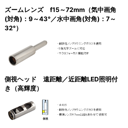
ズームレンズ f15～72mm（気中画角
(対角)：9～43°／水中画角(対角)：7～
32°）
側視ヘッド 遠距離／近距離LED照明付
き（高輝度）