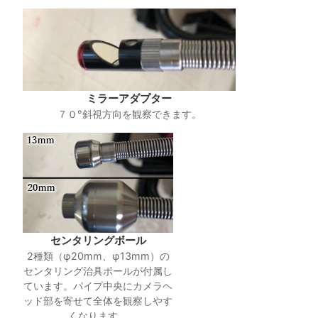
ミラーアダプター
７０°斜視方向を観察できます。
センタリングボール
2種類（φ20mm、φ13mm）の
センタリング治具ボールが付属し
ています。パイプ中央にカメラヘ
ッド部を寄せて全体を観察しやす
くなります。