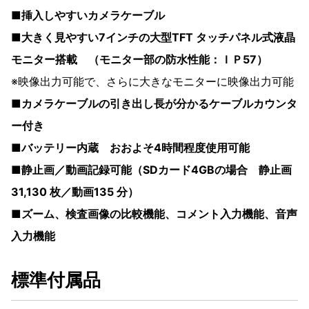
■挿入しやすいカメラケーブル
■大きく見やすい7インチの⼤型TFT タッチパネル式液晶
モニター搭載 （モニター部の防水性能：ＩＰ57）
※映像出力可能で、さらに大きなモニターに映像出力可能
■カメラケーブルの引き出し長が分かるケーブルカウンタ
ー付き
■バッテリー内蔵 おおよそ4時間程度使用可能
■静⽌画／動画記録可能（SDカード4GBの場合 静止画
31,130 枚／動画135 分）
■ズーム、検査画像の⽐較機能、コメント⼊⼒機能、⾳声
⼊⼒機能
標準付属品