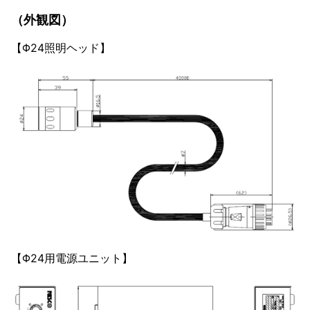
（外観図）
【Φ24照明ヘッド】
【Φ24用電源ユニット】