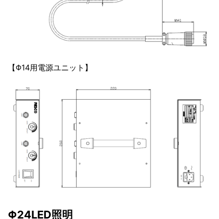
【Φ14用電源ユニット】
Φ24LED照明